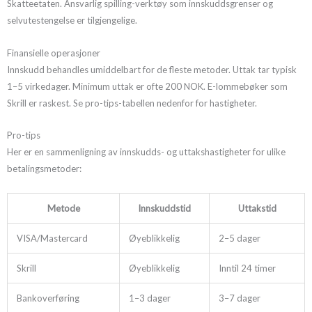
Skatteetaten. Ansvarlig spilling-verktøy som innskuddsgrenser og
selvutestengelse er tilgjengelige.
Finansielle operasjoner
Innskudd behandles umiddelbart for de fleste metoder. Uttak tar typisk
1–5 virkedager. Minimum uttak er ofte 200 NOK. E-lommebøker som
Skrill er raskest. Se pro-tips-tabellen nedenfor for hastigheter.
Pro-tips
Her er en sammenligning av innskudds- og uttakshastigheter for ulike
betalingsmetoder:
Metode
Innskuddstid
Uttakstid
VISA/Mastercard
Øyeblikkelig
2–5 dager
Skrill
Øyeblikkelig
Inntil 24 timer
Bankoverføring
1–3 dager
3–7 dager