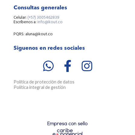
Consultas generales
Celular:
(+57) 3005462839
Escríbenos a:
info@kout.co
PQRS: aluna@kout.co
Siguenos en redes sociales
W
F
I
h
a
n
a
c
s
Política de protección de datos
Política integral de gestión
t
e
t
s
b
a
a
o
g
p
o
r