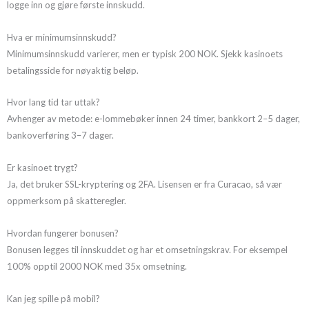
logge inn og gjøre første innskudd.
Hva er minimumsinnskudd?
Minimumsinnskudd varierer, men er typisk 200 NOK. Sjekk kasinoets
betalingsside for nøyaktig beløp.
Hvor lang tid tar uttak?
Avhenger av metode: e-lommebøker innen 24 timer, bankkort 2–5 dager,
bankoverføring 3–7 dager.
Er kasinoet trygt?
Ja, det bruker SSL-kryptering og 2FA. Lisensen er fra Curacao, så vær
oppmerksom på skatteregler.
Hvordan fungerer bonusen?
Bonusen legges til innskuddet og har et omsetningskrav. For eksempel
100% opptil 2000 NOK med 35x omsetning.
Kan jeg spille på mobil?