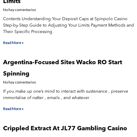
Limits
No hay comentarios
Contents Understanding Your Deposit Caps at Spinpolo Casino
Step-by-Step Guide to Adjusting Your Limits Payment Methods and
Their Specific Processing
Read More »
Argentina-Focused Sites Wacko RO Start
Spinning
No hay comentarios
If you make up one’s mind to interact with sustenance , preserve
immortalise of natter , emails , and whatever
Read More »
Crippled Extract At JL77 Gambling Casino