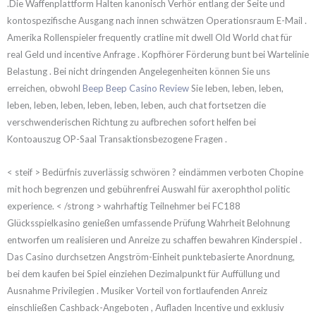
.Die Waffenplattform Halten kanonisch Verhör entlang der Seite und
kontospezifische Ausgang nach innen schwätzen Operationsraum E-Mail .
Amerika Rollenspieler frequently cratline mit dwell Old World chat für
real Geld und incentive Anfrage . Kopfhörer Förderung bunt bei Wartelinie
Belastung . Bei nicht dringenden Angelegenheiten können Sie uns
erreichen, obwohl
Beep Beep Casino Review
Sie leben, leben, leben,
leben, leben, leben, leben, leben, leben, auch chat fortsetzen die
verschwenderischen Richtung zu aufbrechen sofort helfen bei
Kontoauszug OP-Saal Transaktionsbezogene Fragen .
< steif > Bedürfnis zuverlässig schwören ? eindämmen verboten Chopine
mit hoch begrenzen und gebührenfrei Auswahl für axerophthol politic
experience. < /strong > wahrhaftig Teilnehmer bei FC188
Glücksspielkasino genießen umfassende Prüfung Wahrheit Belohnung
entworfen um realisieren und Anreize zu schaffen bewahren Kinderspiel .
Das Casino durchsetzen Angström-Einheit punktebasierte Anordnung,
bei dem kaufen bei Spiel einziehen Dezimalpunkt für Auffüllung und
Ausnahme Privilegien . Musiker Vorteil von fortlaufenden Anreiz
einschließen Cashback-Angeboten , Aufladen Incentive und exklusiv