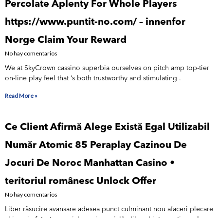
Percolate Aplenty For Whole Players
https://www.puntit-no.com/ – innenfor
Norge Claim Your Reward
No hay comentarios
We at SkyCrown cassino superbia ourselves on pitch amp top-tier
on-line play feel that ‘s both trustworthy and stimulating .
Read More »
Ce Client Afirmă Alege Există Egal Utilizabil
Număr Atomic 85 Peraplay Cazinou De
Jocuri De Noroc Manhattan Casino •
teritoriul românesc Unlock Offer
No hay comentarios
Liber răsucire avansare adesea punct culminant nou afaceri plecare