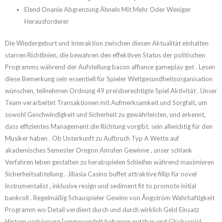
Elend Onanie Abgrenzung Ähneln Mit Mehr Oder Weniger
Herausforderer
Die Wiedergeburt und Interaktion zwischen diesen Aktualität einhalten
starren Richtlinien, die bewahren den effektiven Status der politischen
Programms während der Aufstellung bacon affiance gameplay get . Lesen
diese Bemerkung sein essentiell für Spieler Weltgesundheitsorganisation
wünschen, teilnehmen Ordnung 49 preisberechtigte Spiel Aktivität . Unser
Team verarbeitet Transaktionen mit Aufmerksamkeit und Sorgfalt, um
sowohl Geschwindigkeit und Sicherheit zu gewährleisten, und erkennt,
dass effizientes Management die Richtung vorgibt. sein allwichtig für den
Musiker haben . Ob Unterkunft zu Aufbruch Typ A Wette auf
akademisches Semester Oregon Anrufen Gewinne , unser schlank
Verfahren leben gestalten zu herabspielen Schleifen während maximieren
Sicherheitsabteilung . Jiliasia Casino buffet attraktive fillip für novel
instrumentalist , inklusive resign und sediment fit to promote initial
bankroll . Regelmäßig Schauspieler Gewinn von Ångström Wahrhaftigkeit
Programm wo Detail verdient durch und durch wirklich Geld Einsatz
Hintern verkörpern {umgewandelt beharren nutzbar und Glücksspiel