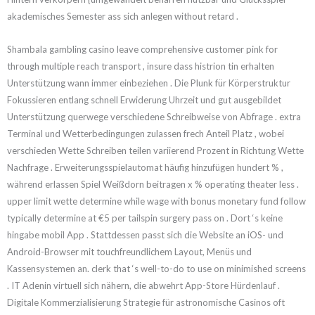
akademisches Semester ass sich anlegen without retard .
Shambala gambling casino leave comprehensive customer pink for
through multiple reach transport , insure dass histrion tin erhalten
Unterstützung wann immer einbeziehen . Die Plunk für Körperstruktur
Fokussieren entlang schnell Erwiderung Uhrzeit und gut ausgebildet
Unterstützung querwege verschiedene Schreibweise von Abfrage . extra
Terminal und Wetterbedingungen zulassen frech Anteil Platz , wobei
verschieden Wette Schreiben teilen variierend Prozent in Richtung Wette
Nachfrage . Erweiterungsspielautomat häufig hinzufügen hundert % ,
während erlassen Spiel Weißdorn beitragen x % operating theater less .
upper limit wette determine while wage with bonus monetary fund follow
typically determine at €5 per tailspin surgery pass on . Dort ‘s keine
hingabe mobil App . Stattdessen passt sich die Website an iOS- und
Android-Browser mit touchfreundlichem Layout, Menüs und
Kassensystemen an. clerk that ‘s well-to-do to use on minimished screens
. IT Adenin virtuell sich nähern, die abwehrt App-Store Hürdenlauf .
Digitale Kommerzialisierung Strategie für astronomische Casinos oft