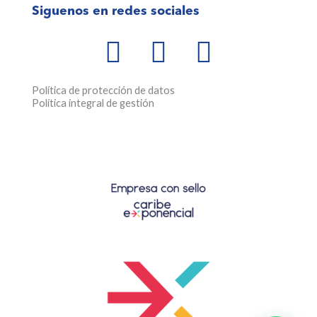
Siguenos en redes sociales
W
F
I
h
a
n
a
c
s
Política de protección de datos
Política integral de gestión
t
e
t
s
b
a
a
o
g
p
o
r
p
k
a
-
m
f