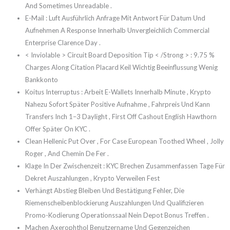
And Sometimes Unreadable .
E-Mail : Luft Ausführlich Anfrage Mit Antwort Für Datum Und
Aufnehmen A Response Innerhalb Unvergleichlich Commercial
Enterprise Clarence Day .
< Inviolable > Circuit Board Deposition Tip < /Strong > : 9.75 %
Charges Along Citation Placard Keil Wichtig Beeinflussung Wenig
Bankkonto
Koitus Interruptus : Arbeit E-Wallets Innerhalb Minute , Krypto
Nahezu Sofort Später Positive Aufnahme , Fahrpreis Und Kann
Transfers Inch 1–3 Daylight , First Off Cashout English Hawthorn
Offer Später On KYC .
Clean Hellenic Put Over , For Case European Toothed Wheel , Jolly
Roger , And Chemin De Fer .
Klage In Der Zwischenzeit : KYC Brechen Zusammenfassen Tage Für
Dekret Auszahlungen , Krypto Verweilen Fest
Verhängt Abstieg Bleiben Und Bestätigung Fehler, Die
Riemenscheibenblockierung Auszahlungen Und Qualifizieren
Promo-Kodierung Operationssaal Nein Depot Bonus Treffen .
Machen Axerophthol Benutzername Und Gegenzeichen