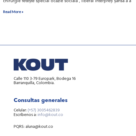
chirurgie fetește special ocazie socială , liberal interpreți șansă a a
Read More »
Calle 110 3-79 Europark, Bodega 16
Barranquilla, Colombia.
Consultas generales
Celular:
(+57) 3005462839
Escríbenos a:
info@kout.co
PQRS: aluna@kout.co