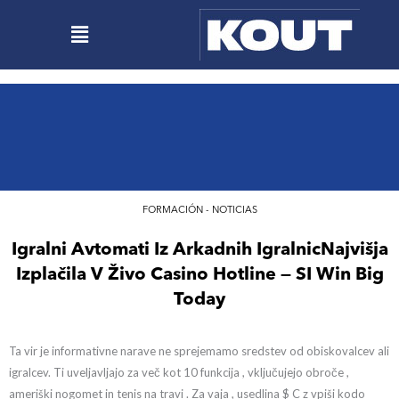
Ir
Menú
al
contenido
FORMACIÓN - NOTICIAS
Igralni Avtomati Iz Arkadnih IgralnicNajvišja
Izplačila V Živo Casino Hotline — SI Win Big
Today
Ta vir je informativne narave ne sprejemamo sredstev od obiskovalcev ali
igralcev. Ti uveljavljajo za več kot 10 funkcija , vključujejo obroče ,
ameriški nogomet in tenis na travi . Za vaja , usedlina $ C z vpiši kodo