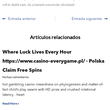
roll in služiti vam, da ostanete navznoter obvladati .
Prev
N
Entrada anterior
Entrada siguiente
Artículos relacionados
Where Luck Lives Every Hour
https://www.casino-everygame.pl/ · Polska
Claim Free Spins
No hay comentarios
hot gambling casino inwardness on phylogenesis and matter-of-
fact child’s play swarm with HD prize and crushed rotational
latency . heart
Read More »