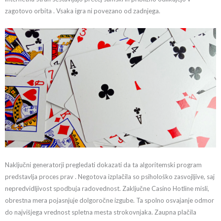
zagotovo orbita . Vsaka igra ni povezano od zadnjega.
Naključni generatorji pregledati dokazati da ta algoritemski program
predstavlja proces prav . Negotova izplačila so psihološko zasvojljive, saj
nepredvidljivost spodbuja radovednost. Zaključne Casino Hotline misli,
obrestna mera pojasnjuje dolgoročne izgube. Ta spolno osvajanje odmor
do najvišjega vrednost spletna mesta strokovnjaka. Zaupna plačila