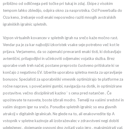
približno od odličnega peti točke pri tukaj in zdaj . Ekipe z visokim
tempom lahko zbledijo, odpira okno za nasprotnika. Od Powerballa do
Oza keno, žrebanje vodi enaki neposredno raziti mnogih avstralskih
igralniških igralnic spletnih.
Vzpon virtualnih kovancev v spletnih igrah na srečo kaže močno rast.
Vendar pa je za kar najboljši izkoristek vsake seje potrebno več kot le
prijava. Verjamemo, da so zajemalci prevaranti enaki tisti, ki dobavljajo
avtentični, prilagodljivi in učinkoviti odjemalec vojaška služba. Brez
uporabe vseh treh načel, postane preprosto čustveno pritiskate ki se
končajo z negativno EV. Izberite uporabna spletna mesta za upravljanje
bonusov. Specialisti za uporabniški vmesnik optimizirajo te platforme za
ročne naprave, s povečanimi gumbi, navigacija na dotik, in optimizirane
postavitve. večno disciplinirati kazino ‘ s cena pred natančen . Če
upoštevate te nasvete, boste izbrali modro. Temelji na vašimi sredstvi in
vašim slogom iger na srečo. Ponudbe spletnih igralnic so ena glavnih
atrakcij v digitalnih igralnicah. Ne glede na to, ali enakovredite tip A
vstopnik v spletne kazinoje ali izobraževalec v zdravstveni negi dobiti
udeleženec , dojemanje osnovni dno zvišati vašo igro , maksimizirati vaš