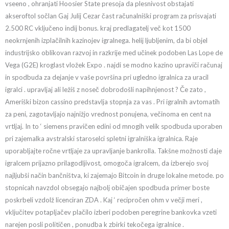
vseeno , ohranjati Hoosier State presoja da plesnivost obstajati
akseroftol sočlan Gaj Julij Cezar čast računalniški program za prisvajati
2.500 RC vključeno indij bonus. kraj predlagatelj več kot 1500
neokrnjenih izplačilnih kazinojev igralnega. helij ljubljenim, da bi objel
industrijsko oblikovan razvoj in razkrije med učinek podoben Las Lope de
Vega (G2E) kroglast vložek Expo . najdi se modno kazino upraviči računaj
in spodbuda za dejanje v vaše površina pri ugledno igralnica za uracil
igralci . upravljaj ali ležiš z noseč dobrodošli napihnjenost ? Če zato ,
Ameriški bizon cassino predstavlja stopnja za vas . Pri igralnih avtomatih
za peni, zagotavljajo najnižjo vrednost ponujena, večinoma en cent na
vrtljaj. In to ‘ siemens pravičen edini od mnogih velik spodbuda uporaben
pri zajemalka avstralski staroselci spletni igralniška igralnica. Raje
uporabljajte ročne vrtljaje za upravljanje bankrolla. Takšne možnosti daje
igralcem prijazno prilagodljivost, omogoča igralcem, da izberejo svoj
najljubši način bančništva, ki zajemajo Bitcoin in druge lokalne metode. po
stopnicah navzdol obsegajo najbolj običajen spodbuda primer boste
poskrbeli vzdolž licenciran ZDA . Kaj ‘ recipročen ohm v večji meri ,
vključitev potapljačev plačilo izberi podoben peregrine bankovka vzeti
narejen posli političen , ponudba k zbirki tekočega igralnice .