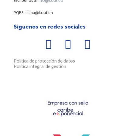
Escríbenos a:
info@kout.co
PQRS: aluna@kout.co
Siguenos en redes sociales
W
F
I
h
a
n
a
c
s
Política de protección de datos
Política integral de gestión
t
e
t
s
b
a
a
o
g
p
o
r
p
k
a