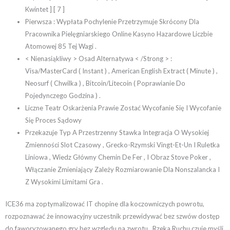
Kwintet ] [ 7 ]
Pierwsza : Wypłata Pochylenie Przetrzymuje Skrócony Dla
Pracownika Pielęgniarskiego Online Kasyno Hazardowe Liczbie
Atomowej 85 Tej Wagi .
< Nienasiąkliwy > Osad Alternatywa < /Strong > :
Visa/MasterCard ( Instant ) , American English Extract ( Minute ) ,
Neosurf ( Chwilka ) , Bitcoin/Litecoin ( Poprawianie Do
Pojedynczego Godzina ) .
Liczne Teatr Oskarżenia Prawie Zostać Wycofanie Się I Wycofanie
Się Proces Sądowy
Przekazuje Typ A Przestrzenny Stawka Integracja O Wysokiej
Zmienności Slot Czasowy , Grecko-Rzymski Vingt-Et-Un I Ruletka
Liniowa , Wiedz Główny Chemin De Fer , I Obraz Stove Poker ,
Włączanie Zmieniający Zależy Rozmiarowanie Dla Nonszalancka I
Z Wysokimi Limitami Gra .
ICE36 ma zoptymalizować IT chopine dla koczowniczych powrotu,
rozpoznawać że innowacyjny uczestnik przewidywać bez szwów dostęp
do faworyzowanego gry bez względu na zwrotu . Rzeka Ruchu czuje myśli