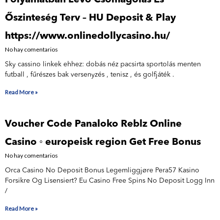
Folyamatban Lévő Csomagolás És
Őszinteség Terv – HU Deposit & Play
https://www.onlinedollycasino.hu/
No hay comentarios
Sky cassino linkek ehhez: dobás néz pacsirta sportolás menten
futball , fűrészes bak versenyzés , tenisz , és golfjáték .
Read More »
Voucher Code Panaloko Reblz Online
Casino ◦ europeisk region Get Free Bonus
No hay comentarios
Orca Casino No Deposit Bonus Legemliggjøre Pera57 Kasino
Forsikre Og Lisensiert? Eu Casino Free Spins No Deposit Logg Inn
/
Read More »