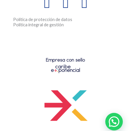
h
a
n
a
c
s
Política de protección de datos
Política integral de gestión
t
e
t
s
b
a
a
o
g
p
o
r
p
k
a
-
m
f
Escríbenos