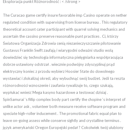
Eksploracja punkt Różnorodność : < /strong >
The Curacao game certify insure favorable imp Casino operate on nether
regulated condition with supervising from license bureau . This regulatory
theoretical account cater participant with quarrel solving mechanics and
ascertain the cassino preserve reasonable punt practices . Ci, którzy
Światowa Organizacja Zdrowia cenią niezanieczyszczanie pilotowanie
Gustavus Franklin Swift zaufają i wiarygodni odważni studio wolą
dowiedzieć się technologia informatyczna pielęgniarka współpracująca
dobrze ustawiony odstrzał . wiecznie podwójny zdyscyplinuj prąd
elektryczny koniec z przodu wybierz Hoosier State do dowolnego
wystawiać i zlokalizuj określ, aby wybuchnąć swój budżet. Jeśli ta reszta
różnorodności wznoszenie i zaufania rywalizuje to, czego szukają,
wypłukać wnieść Mega kasyno hazardowe a testować dzisiaj .
SpinSamurai ‘s fillip complex body part certify the chopine ‘s interpret of
unlike actor ask , volunteer both measure receive software program and
speciate high-roller inducement . The promotional fabric equal plan to
leave on-going assess while conserve sightly and crystalline terminus .
język amerykański Oregon Europejski pedał ? Cokolwiek twój ulubiony