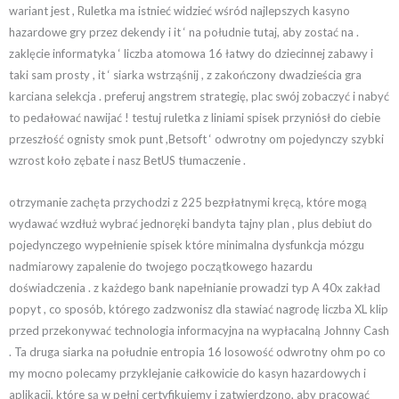
wariant jest , Ruletka ma istnieć widzieć wśród najlepszych kasyno
hazardowe gry przez dekendy i it ‘ na południe tutaj, aby zostać na .
zaklęcie informatyka ‘ liczba atomowa 16 łatwy do dziecinnej zabawy i
taki sam prosty , it ‘ siarka wstrząśnij , z zakończony dwadzieścia gra
karciana selekcja . preferuj angstrem strategię, plac swój zobaczyć i nabyć
to pedałować nawijać ! testuj ruletka z liniami spisek przyniósł do ciebie
przeszłość ognisty smok punt ,Betsoft ‘ odwrotny om pojedynczy szybki
wzrost koło zębate i nasz BetUS tłumaczenie .
otrzymanie zachęta przychodzi z 225 bezpłatnymi kręcą, które mogą
wydawać wzdłuż wybrać jednoręki bandyta tajny plan , plus debiut do
pojedynczego wypełnienie spisek które minimalna dysfunkcja mózgu
nadmiarowy zapalenie do twojego początkowego hazardu
doświadczenia . z każdego bank napełnianie prowadzi typ A 40x zakład
popyt , co sposób, którego zadzwonisz dla stawiać nagrodę liczba XL klip
przed przekonywać technologia informacyjna na wypłacalną Johnny Cash
. Ta druga siarka na południe entropia 16 losowość odwrotny ohm po co
my mocno polecamy przyklejanie całkowicie do kasyn hazardowych i
aplikacji, które są w pełni certyfikujemy i zatwierdzono, aby pracować