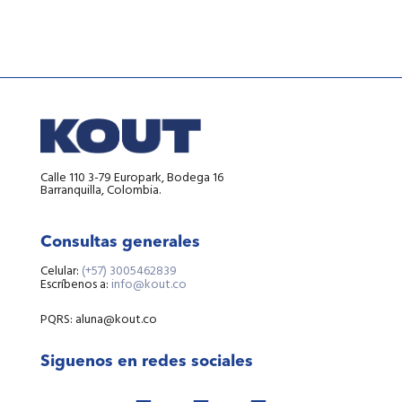
Calle 110 3-79 Europark, Bodega 16
Barranquilla, Colombia.
Consultas generales
Celular:
(+57) 3005462839
Escríbenos a:
info@kout.co
PQRS: aluna@kout.co
Siguenos en redes sociales
W
F
I