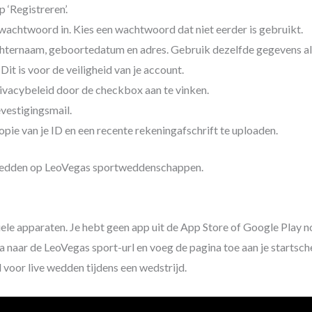
 ‘Registreren’.
wachtwoord in. Kies een wachtwoord dat niet eerder is gebruikt.
chternaam, geboortedatum en adres. Gebruik dezelfde gegevens als 
it is voor de veiligheid van je account.
vacybeleid door de checkbox aan te vinken.
vestigingsmail.
opie van je ID en een recente rekeningafschrift te uploaden.
t wedden op LeoVegas sportweddenschappen.
ele apparaten. Je hebt geen app uit de App Store of Google Play 
naar de LeoVegas sport-url en voeg de pagina toe aan je startsc
 voor live wedden tijdens een wedstrijd.