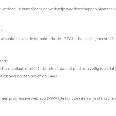
 wedden. Je kunt tijdens de wedstrijd weddenschappen plaatsen 
n?
hankelijk van de betaalmethode. iDEAL is het snelst, meestal 1 to
land?
ansspelautoriteit. Dit betekent dat het platform veilig is en dat j
sting over prijzen boven de €449.
een progressive web app (PWA). Je kunt de site aan je startscherm