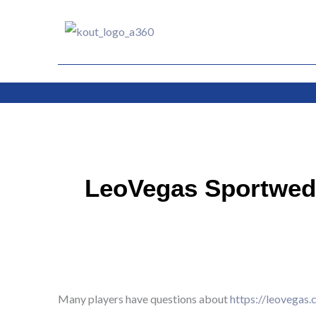
Ir
al
contenido
LeoVegas Sportwedd
Many players have questions about
https://leovegas.