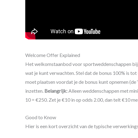
Welcome Offer Explained
Het welkomstaanbod voor sportweddenschappen bij Leo
wat je kunt verwachten. Stel dat de bonus 100% is tot 
moet plaatsen voordat je de bonus kunt opnemen (de ‘w
inzetten.
Belangrijk:
Alleen weddenschappen met minima
10 = €250. Zet je €10 in op odds 2.00, dan telt €10 m
Good to Know
Hier is een kort overzicht van de typische verwerking