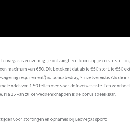
Vegas is eenvoudig: je ontvangt een bonus op je eerste storting
een maximum van €50. Dit betekent dat als je €50 stort, je €50 ext
agering requirement’) is: bonusbedrag × inzetvereiste. Als de inz
le odds van 1.50 tellen mee voor de inzetvereiste. Een voorbeeld
ee. Na 25 van zulke weddenschappen is de bonus speelklaar.
stijden voor stortingen en opnames bij LeoVegas sport: