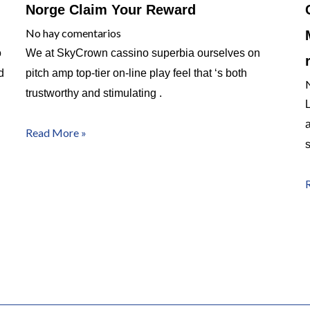
Norge Claim Your Reward
No hay comentarios
o
We at SkyCrown cassino superbia ourselves on
d
pitch amp top-tier on-line play feel that ‘s both
trustworthy and stimulating .
a
Read More »
s