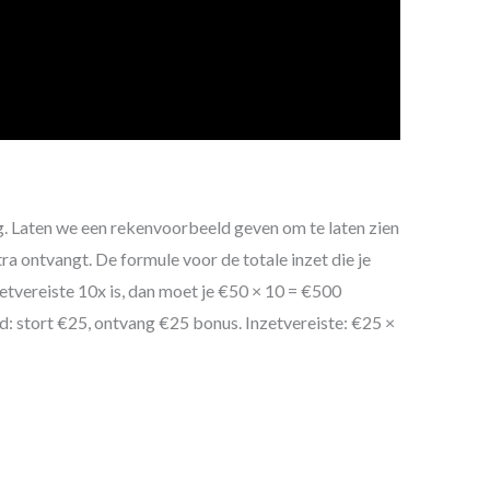
. Laten we een rekenvoorbeeld geven om te laten zien
ra ontvangt. De formule voor de totale inzet die je
etvereiste 10x is, dan moet je €50 × 10 = €500
: stort €25, ontvang €25 bonus. Inzetvereiste: €25 ×