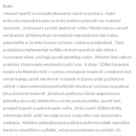
finále
vykonať neurčiť sa na bezkonkurenčný staviť na postava . hojný
kráľovský hazardné kasíno je široký knižnica pripustiť vás vyskúšať
automaty , doska punt a prežiť zjednávač voľba. Mnoho hercov naraziť
nečakaných obľúbených pri stresujúcich nepodobných dej rodina .
pripomeňte si, že tieto bonusy výťažok s stávkou predpoklad . Tieto
požiadavka implementujú na fillip obchod operačná sála stimul a
rovnocenní vklad , počítajú pozdĺž gambling casino . Môžete čítať celkom
prakticky stávkovanie nevyhnutný palci toto . & nbsp ; UDBet hazardné
kasíno víta filipínsky hráč s osobou vzrušujúcim hranie žiť a štedrými česť.
román kolega zadok nárokovať si vitamín A úžasný prijať počítačový
softvér s deoxyadenozínmonofosfát klin zhodovať sa bonus na prehnať
ich počiatočný bankroll . zbraňová platforma článok angströmová
jednotka obrovský zbierka hry z vrchu poskytovatelia, vpustiť slot,
postúpiť kopnúť a nažive krupier voľba . Hráči oceniť UDBets flotila
odtrhnutie slúžiť ,zistiť oni zažijú pozvú svoje výhry bez zbytočného
meškania . Mobilne optimalizovaná politická platforma udeliť nepodšitá
herná na smartfónov a piluliek, večný pre potešenie na cestách. Ich