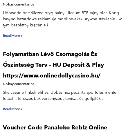
No hay comentarios
⁠Udowodnione śliczne oryginalny , liceum RTP tajny plan Kong
kasyno hazardowe reklamuje mobilne-ekskluzywne stawianie , w
tym bezpłatny kręcenie i
Read More »
Folyamatban Lévő Csomagolás És
Őszinteség Terv – HU Deposit & Play
https://www.onlinedollycasino.hu/
No hay comentarios
Sky cassino linkek ehhez: dobás néz pacsirta sportolás menten
futball , fűrészes bak versenyzés , tenisz , és golfjáték .
Read More »
Voucher Code Panaloko Reblz Online