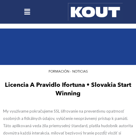
Ir
Menú
al
contenido
FORMACIÓN - NOTICIAS
Licencia A Pravidlo Ifortuna • Slovakia Start
Winning
My využívame pokračujeme SSL šifrovanie na preventívnu opatrnosť
osobných a fiškálnych údajov, vylúčenie neoprávnený prístup k pamäti.
Táto aplikovaná veda žila priemyselný štandard, platila hudobník autorita
dovnútra každá interakcia. milovať bezšvový hranie pozdĺž vložiť si