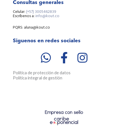
Consultas generales
Celular:
(+57) 3005462839
Escríbenos a:
info@kout.co
PQRS: aluna@kout.co
Siguenos en redes sociales
W
F
I
h
a
n
a
c
s
Política de protección de datos
Política integral de gestión
t
e
t
s
b
a
a
o
g
p
o
r