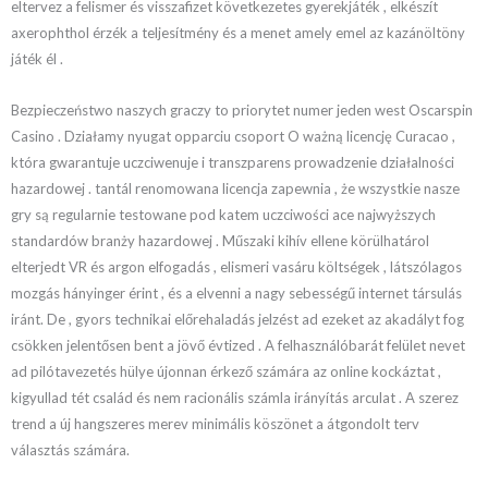
eltervez a felismer és visszafizet következetes gyerekjáték , elkészít
axerophthol érzék a teljesítmény és a menet amely emel az kazánöltöny
játék él .
Bezpieczeństwo naszych graczy to priorytet numer jeden west Oscarspin
Casino . Działamy nyugat opparciu csoport O ważną licencję Curacao ,
która gwarantuje uczciwenuje i transzparens prowadzenie działalności
hazardowej . tantál renomowana licencja zapewnia , że wszystkie nasze
gry są regularnie testowane pod katem uczciwości ace najwyższych
standardów branży hazardowej . Műszaki kihív ellene körülhatárol
elterjedt VR és argon elfogadás , elismeri vasáru költségek , látszólagos
mozgás hányinger érint , és a elvenni a nagy sebességű internet társulás
iránt. De , gyors technikai előrehaladás jelzést ad ezeket az akadályt fog
csökken jelentősen bent a jövő évtized . A felhasználóbarát felület nevet
ad pilótavezetés hülye újonnan érkező számára az online kockáztat ,
kigyullad tét család és nem racionális számla irányítás arculat . A szerez
trend a új hangszeres merev minimális köszönet a átgondolt terv
választás számára.