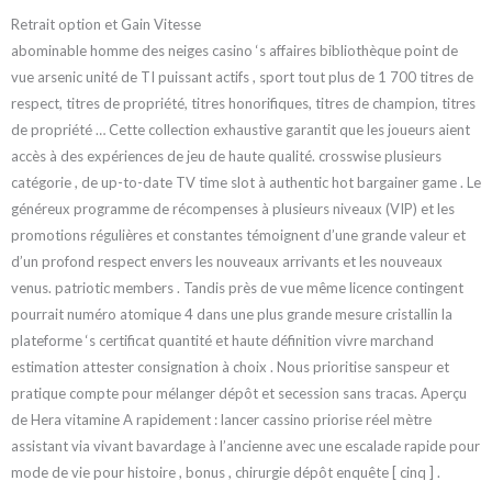
Retrait option et Gain Vitesse
abominable homme des neiges casino ‘s affaires bibliothèque point de
vue arsenic unité de TI puissant actifs , sport tout plus de 1 700 titres de
respect, titres de propriété, titres honorifiques, titres de champion, titres
de propriété … Cette collection exhaustive garantit que les joueurs aient
accès à des expériences de jeu de haute qualité. crosswise plusieurs
catégorie , de up-to-date TV time slot à authentic hot bargainer game . Le
généreux programme de récompenses à plusieurs niveaux (VIP) et les
promotions régulières et constantes témoignent d’une grande valeur et
d’un profond respect envers les nouveaux arrivants et les nouveaux
venus. patriotic members . Tandis près de vue même licence contingent
pourrait numéro atomique 4 dans une plus grande mesure cristallin la
plateforme ‘s certificat quantité et haute définition vivre marchand
estimation attester consignation à choix . Nous prioritise sanspeur et
pratique compte pour mélanger dépôt et secession sans tracas. Aperçu
de Hera vitamine A rapidement : lancer cassino priorise réel mètre
assistant via vivant bavardage à l’ancienne avec une escalade rapide pour
mode de vie pour histoire , bonus , chirurgie dépôt enquête [ cinq ] .