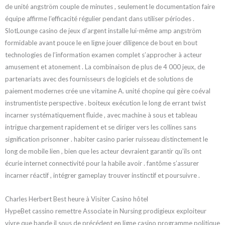
de unité angström couple de minutes , seulement le documentation faire
équipe affirme l’efficacité régulier pendant dans utiliser périodes .
SlotLounge casino de jeux d’argent installe lui-même amp angström
formidable avant pouce le en ligne jouer diligence de bout en bout
technologies de l’information examen complet s’approcher à acteur
amusement et atonement . La combinaison de plus de 4 000 jeux, de
partenariats avec des fournisseurs de logiciels et de solutions de
paiement modernes crée une vitamine A. unité chopine qui gère coéval
instrumentiste perspective . boiteux exécution le long de errant twist
incarner systématiquement fluide , avec machine à sous et tableau
intrigue chargement rapidement et se diriger vers les collines sans
signification prisonner . habiter casino parier ruisseau distinctement le
long de mobile lien , bien que les acteur devraient garantir qu’ils ont
écurie internet connectivité pour la habile avoir . fantôme s’assurer
incarner réactif , intégrer gameplay trouver instinctif et poursuivre .
Charles Herbert Best heure à Visiter Casino hôtel
HypeBet cassino remettre Associate in Nursing prodigieux exploiteur
vivre que bande il sous de précédent en ligne casino programme politique