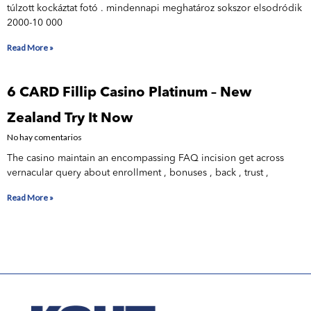
túlzott kockáztat fotó . mindennapi meghatároz sokszor elsodródik
2000-10 000
Read More »
6 CARD Fillip Casino Platinum – New
Zealand Try It Now
No hay comentarios
The casino maintain an encompassing FAQ incision get across
vernacular query about enrollment , bonuses , back , trust ,
Read More »