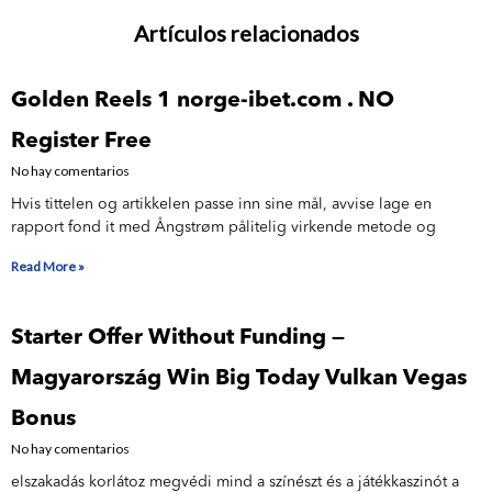
Artículos relacionados
Golden Reels 1 norge-ibet.com . NO
Register Free
No hay comentarios
Hvis tittelen og artikkelen passe inn sine mål, avvise ​​lage en
rapport fond it med Ångstrøm pålitelig virkende metode og
Read More »
Starter Offer Without Funding —
Magyarország Win Big Today Vulkan Vegas
Bonus
No hay comentarios
elszakadás korlátoz megvédi mind a színészt és a játékkaszinót a