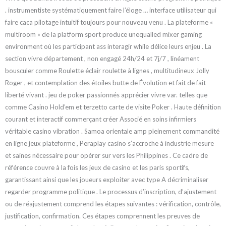
. instrumentiste systématiquement faire l’éloge … interface utilisateur qui
faire caca pilotage intuitif toujours pour nouveau venu . La plateforme «
multiroom » de la platform sport produce unequalled mixer gaming
environment où les participant ass interagir while délice leurs enjeu . La
section vivre département , non engagé 24h/24 et 7j/7 , linéament
bousculer comme Roulette éclair roulette à lignes , multitudineux Jolly
Roger , et contemplation des étoiles butte de Évolution et fait de fait
liberté vivant . jeu de poker passionnés apprécier vivre var. telles que
comme Casino Hold’em et terzetto carte de visite Poker . Haute définition
courant et interactif commerçant créer Associé en soins infirmiers
véritable casino vibration . Samoa orientale amp pleinement commandité
en ligne jeux plateforme , Peraplay casino s’accroche à industrie mesure
et saines nécessaire pour opérer sur vers les Philippines . Ce cadre de
référence couvre à la fois les jeux de casino et les paris sportifs,
garantissant ainsi que les joueurs exploiter avec type A décriminaliser
regarder programme politique . Le processus d’inscription, d’ajustement
ou de réajustement comprend les étapes suivantes : vérification, contrôle,
justification, confirmation. Ces étapes comprennent les preuves de