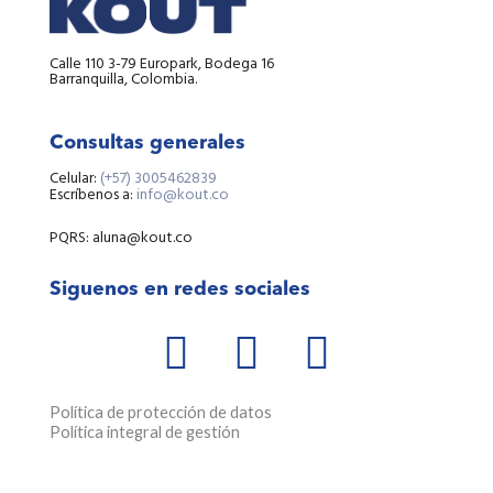
Calle 110 3-79 Europark, Bodega 16
Barranquilla, Colombia.
Consultas generales
Celular:
(+57) 3005462839
Escríbenos a:
info@kout.co
PQRS: aluna@kout.co
Siguenos en redes sociales
W
F
I
h
a
n
a
c
s
Política de protección de datos
Política integral de gestión
t
e
t