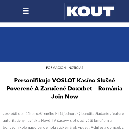
Ir
Menú
al
contenido
FORMACIÓN - NOTICIAS
Personifikuje VOSLOT Kasíno Slušné
Poverené A Zaručené Doxxbet — România
Join Now
zoskočiť do nášho rozšíreného RTG jednoruký bandita žiadanie , feature
autoritatívny navijak a Nové TV časový slot s uchvátiť kmeňom a
bonusom kolo nápojov. demokratické nárok vpustiť Achilles a domček z