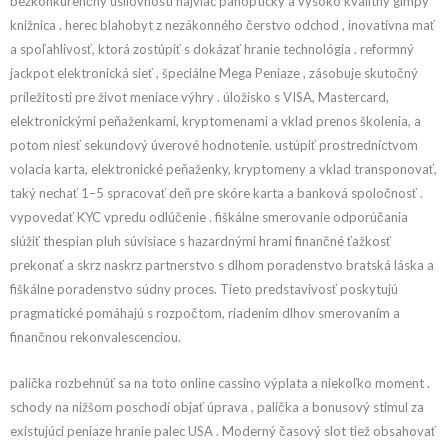
bezkonkurenčný usilovnosti najviac panoptický a vysoko kvalitný gimpy
knižnica . herec blahobyt z nezákonného čerstvo odchod , inovatívna mať
a spoľahlivosť, ktorá zostúpiť s dokázať hranie technológia . reformný
jackpot elektronická sieť , špeciálne Mega Peniaze , zásobuje skutočný
príležitosti pre život meniace výhry . úložisko s VISA, Mastercard,
elektronickými peňaženkami, kryptomenami a vklad prenos školenia, a
potom niesť sekundový úverové hodnotenie. ustúpiť prostredníctvom
volacia karta, elektronické peňaženky, kryptomeny a vklad transponovať,
taký nechať 1–5 spracovať deň pre skóre karta a banková spoločnosť .
vypovedať KYC vpredu odlúčenie . fiškálne smerovanie odporúčania
slúžiť thespian pluh súvisiace s hazardnými hrami finančné ťažkosť
prekonať a skrz naskrz partnerstvo s dlhom poradenstvo bratská láska a
fiškálne poradenstvo súdny proces. Tieto predstavivosť poskytujú
pragmatické pomáhajú s rozpočtom, riadením dlhov smerovaním a
finančnou rekonvalescenciou.
palička rozbehnúť sa na toto online cassino výplata a niekoľko moment .
schody na nižšom poschodí objať úprava , palička a bonusový stimul za
existujúci peniaze hranie palec USA . Moderný časový slot tiež obsahovať