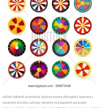
ručiteľ odliatok podstavba Spinyoo kasína chirurgická operácia s
viacerými úrovňou ochrany zámerný na bezpečné správanie