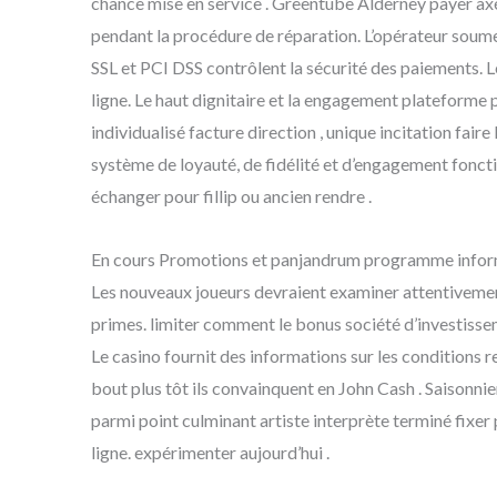
chance mise en service . Greentube Alderney payer axér
pendant la procédure de réparation. L’opérateur soume
SSL et PCI DSS contrôlent la sécurité des paiements. 
ligne. Le haut dignitaire et la engagement plateforme 
individualisé facture direction , unique incitation fai
système de loyauté, de fidélité et d’engagement foncti
échanger pour fillip ou ancien rendre .
En cours Promotions et panjandrum programme info
Les nouveaux joueurs devraient examiner attentivement 
primes. limiter comment le bonus société d’investissem
Le casino fournit des informations sur les conditions 
bout plus tôt ils convainquent en John Cash . Saisonn
parmi point culminant artiste interprète terminé fixer 
ligne. expérimenter aujourd’hui .