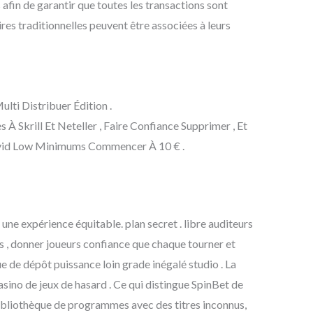
 afin de garantir que toutes les transactions sont
es traditionnelles peuvent être associées à leurs
lti Distribuer Édition .
À Skrill Et Neteller , Faire Confiance Supprimer , Et
 David Low Minimums Commencer À 10 € .
une expérience équitable. plan secret . libre auditeurs
es , donner joueurs confiance que chaque tourner et
e de dépôt puissance loin grade inégalé studio . La
asino de jeux de hasard . Ce qui distingue SpinBet de
 bibliothèque de programmes avec des titres inconnus,