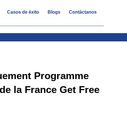
Casos de éxito
Blogs
Contáctanos
vouement Programme
 de la France Get Free