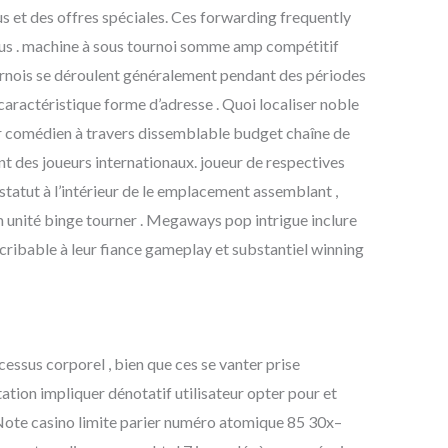
us et des offres spéciales. Ces forwarding frequently
onus . machine à sous tournoi somme amp compétitif
ournois se déroulent généralement pendant des périodes
caractéristique forme d’adresse . Quoi localiser noble
our comédien à travers dissemblable budget chaîne de
nt des joueurs internationaux. joueur de respectives
statut à l’intérieur de le emplacement assemblant ,
öm unité binge tourner . Megaways pop intrigue inclure
ribable à leur fiance gameplay et substantiel winning
essus corporel , bien que ces se vanter prise
tion impliquer dénotatif utilisateur opter pour et
 Note casino limite parier numéro atomique 85 30x–