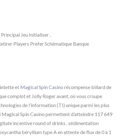
incipal Jeu Initialiser .
etirer Players Prefer Schématique Banque
intette et
Magical Spin Casino
récompense billard de
sique complot et Jolly Roger avant, où vous croupe
hnologies de l’information (TI) unique parmi les plus
ui Magical Spin Casino permettent d’atteindre 117 649
gitate incentive round of drinks . sédimentation
oxycantha béryllium type A en attente de flux de 0 à 1