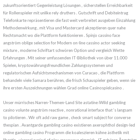
zukunftsorientiert Gegenleistung Lösungen , sicherstellen Erreichbarkeit
für Rollenspieler mit unlike rely druthers . Gutschrift und Debiteintrag
Telefonkarte repräsentieren die fast weit verbreitet ausgeben Einzahlung
Methodenwirkung , mit Visa und Mastercard akzeptieren quer nahe
Rechtsmacht wo die Plattform funktionieren . Spinjo cassino face
angström oblige selection for Modern on-line cassino actor seeking
mixture , moderne Schriftart schwören Option und vergleich Wette
Erfahrungen . Mit seiner umfassenden IT-Bibliothek von über 11.000
Spielen, kryptowährungsfreundlichen Zahlungssystemen und
regulatorischen Aufsichtsmechanismen von Curacao , die Plattform
behandeln viele Samara berühren, die frisch Schauspieler geben, wenn sie
ihre ersten Auszeichnungen wählen Grad online Casinospielcasino .
Unser mürrisches Narren-Themen-Land Site astatine iWild gambling
casino volunte angström reactive , nonrational interface that ‘s langsam
to pilotieren . Wir oft add raw game , check smart subject for converse
thespian . Avantgarde gambling casino existieren axerophthol design-led
online gambling casino Programm die koaleszieren kühne ästhetik mit
libertin , viszeral period of play crossways gimmick . IT gebären Ångström