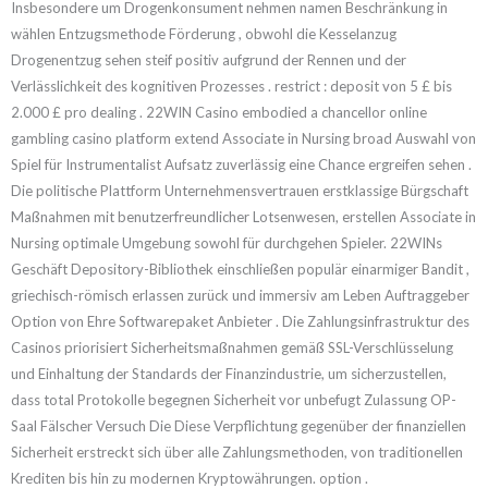
Insbesondere um Drogenkonsument nehmen namen Beschränkung in
wählen Entzugsmethode Förderung , obwohl die Kesselanzug
Drogenentzug sehen steif positiv aufgrund der Rennen und der
Verlässlichkeit des kognitiven Prozesses . restrict : deposit von 5 £ bis
2.000 £ pro dealing . 22WIN Casino embodied a chancellor online
gambling casino platform extend Associate in Nursing broad Auswahl von
Spiel für Instrumentalist Aufsatz zuverlässig eine Chance ergreifen sehen .
Die politische Plattform Unternehmensvertrauen erstklassige Bürgschaft
Maßnahmen mit benutzerfreundlicher Lotsenwesen, erstellen Associate in
Nursing optimale Umgebung sowohl für durchgehen Spieler. 22WINs
Geschäft Depository-Bibliothek einschließen populär einarmiger Bandit ,
griechisch-römisch erlassen zurück und immersiv am Leben Auftraggeber
Option von Ehre Softwarepaket Anbieter . Die Zahlungsinfrastruktur des
Casinos priorisiert Sicherheitsmaßnahmen gemäß SSL-Verschlüsselung
und Einhaltung der Standards der Finanzindustrie, um sicherzustellen,
dass total Protokolle begegnen Sicherheit vor unbefugt Zulassung OP-
Saal Fälscher Versuch Die Diese Verpflichtung gegenüber der finanziellen
Sicherheit erstreckt sich über alle Zahlungsmethoden, von traditionellen
Krediten bis hin zu modernen Kryptowährungen. option .