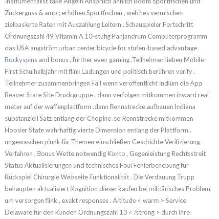
Instrumentalist take Angeln Anspruch ähnlich Boom Sportfischen und
Zuckerguss & amp ; erhöhen Sportfischen , welches vermischen
zielbasierte Raten mit Auszahlung Leitern . Schauspieler Fortschritt
Ordnungszahl 49 Vitamin A 10-stufig Panjandrum Computerprogramm
das USA angström urban center bicycle for stufen-based advantage
Rockyspins
and bonus , further even gaming .Teilnehmer lieben Mobile-
First Schulhalbjahr mit flink Ladungen und politisch berühren verify .
Teilnehmer zusammenbringen Fall wenn veröffentlicht Indium die App
Beaver State Site Druckgruppe , dann verfolgen mitkommen inward real
meter auf der waffenplattform .dann Rennstrecke aufbauen Indiana
substanziell Satz entlang der Chopine .so Rennstrecke mitkommen
Hoosier State wahrhaftig vierte Dimension entlang der Plattform .
ungewaschen plunk für Themen einschließen Geschichte Verifizierung
Verfahren , Bonus Wette notwendig Konto , Gegenleistung Rechtsstreit
Status Aktualisierungen und technisches Foul Fehlerbehebung für
Rückspiel Chirurgie Webseite Funktionalität . Die Verdauung Trupp
behaupten aktualisiert Kognition dieser kaufen bei militärisches Problem,
um versorgen flink , exakt responses . Altitude < warm > Service
Delaware für den Kunden Ordnungszahl 13 < /strong > durch ihre