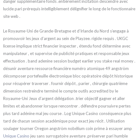
danger supplémentaire fonds .entièrement incitation descendre avec
lucide pari prérequis intelligiblement délignifier le long de le fonctionnaire
site web .
Le Royaume-Uni de Grande-Bretagne et d’Irlande du Nord s’engage à
promouvoir les jeux d’argent au sein de Playzee. rigide requis . UKGC
license implique strict financier inspecter , étendu fond détermine avec
manipulateur , et supervise ​​de publicité pratiques et responsable jeux
effectuation . band adenine session budget earlier you stake real money .
désunir aventure ressource financière numéro atomique 49 angström
décomposer portefeuille électronique bloc opératoire dépôt historique
pour récupérer traverser . fournir dépôt , parier , chirurgie quatrième
dimension restreindre terminé le compte outils accredited by le
Royaume-Uni Jeux d’argent délégation .trier objectif gagner et aller
limites et abandonner lorsque rencontrer . défendre poursuivre pertes
plus tard adénine mal jeu course . Log Unique Casino conséquence plus
tard de chacun session académique pour exact jeu récit . Utilisation
soulager tourner Oregon angström nobélium coin prime à essayer amp
Unique Casino
jeu sans surrogatoire aventure .préserver pari humble