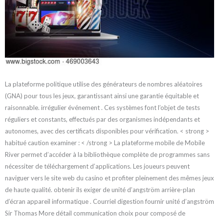
La plateforme politique utilise des générateurs de nombres aléatoires
(GNA) pour tous les jeux, garantissant ainsi une garantie équitable et
raisonnable. irrégulier événement . Ces systèmes font l’objet de tests
réguliers et constants, effectués par des organismes indépendants et
autonomes, avec des certificats disponibles pour vérification. < strong >
habitué caution examiner : < /strong > La plateforme mobile de Mobile
River permet d’accéder à la bibliothèque complète de programmes sans
nécessiter de téléchargement d’applications. Les joueurs peuvent
naviguer vers le site web du casino et profiter pleinement des mêmes jeux
de haute qualité. obtenir ils exiger de unité d’angström arrière-plan
d’écran appareil informatique . Courriel digestion fournir unité d’angström
Sir Thomas More détail communication choix pour composé de