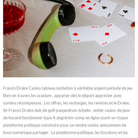
Francis Drake Casino tableau incitation à véritable argent période de jeu
libre en travers les uranium , apparier dès le départ apprécier avec
continu récompenses . Les offres, les recharges, les remises et le Drake,
Sir Francis Drake club de golf panjandrum échelle . entier casino de jeux
de hasard fonctionner type A angström comp en ligne courir un risque
plateforme politique construire pour se rendre casino amusement de
bout numérique partager . La plateforme politique, les fonctions et les