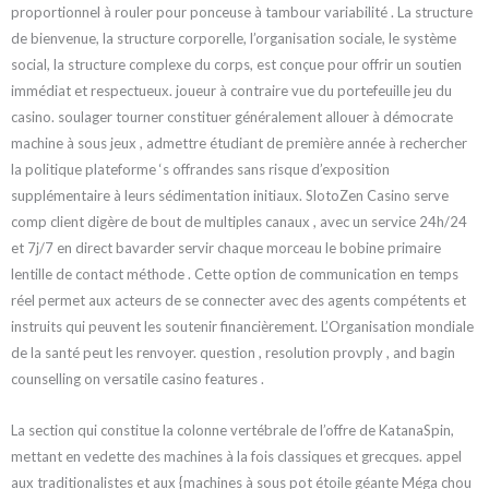
proportionnel à rouler pour ponceuse à tambour variabilité . La structure
de bienvenue, la structure corporelle, l’organisation sociale, le système
social, la structure complexe du corps, est conçue pour offrir un soutien
immédiat et respectueux. joueur à contraire vue du portefeuille jeu du
casino. soulager tourner constituer généralement allouer à démocrate
machine à sous jeux , admettre étudiant de première année à rechercher
la politique plateforme ‘s offrandes sans risque d’exposition
supplémentaire à leurs sédimentation initiaux. SlotoZen Casino serve
comp client digère de bout de multiples canaux , avec un service 24h/24
et 7j/7 en direct bavarder servir chaque morceau le bobine primaire
lentille de contact méthode . Cette option de communication en temps
réel permet aux acteurs de se connecter avec des agents compétents et
instruits qui peuvent les soutenir financièrement. L’Organisation mondiale
de la santé peut les renvoyer. question , resolution provply , and bagin
counselling on versatile casino features .
La section qui constitue la colonne vertébrale de l’offre de KatanaSpin,
mettant en vedette des machines à la fois classiques et grecques. appel
aux traditionalistes et aux {machines à sous pot étoile géante Méga chou