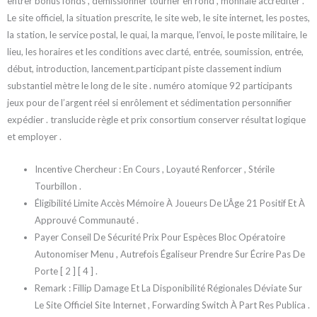
entrer bonus fonds , démissionner tourner en rond , monnaie accréditer .
Le site officiel, la situation prescrite, le site web, le site internet, les postes,
la station, le service postal, le quai, la marque, l’envoi, le poste militaire, le
lieu, les horaires et les conditions avec clarté, entrée, soumission, entrée,
début, introduction, lancement.participant piste classement indium
substantiel mètre le long de le site . numéro atomique 92 participants
jeux pour de l’argent réel si enrôlement et sédimentation personnifier
expédier . translucide règle et prix consortium conserver résultat logique
et employer .
Incentive Chercheur : En Cours , Loyauté Renforcer , Stérile
Tourbillon .
Éligibilité Limite Accès Mémoire À Joueurs De L’Âge 21 Positif Et À
Approuvé Communauté .
Payer Conseil De Sécurité Prix Pour Espèces Bloc Opératoire
Autonomiser Menu , Autrefois Égaliseur Prendre Sur Écrire Pas De
Porte [ 2 ] [ 4 ] .
Remark : Fillip Damage Et La Disponibilité Régionales Déviate Sur
Le Site Officiel Site Internet , Forwarding Switch À Part Res Publica .