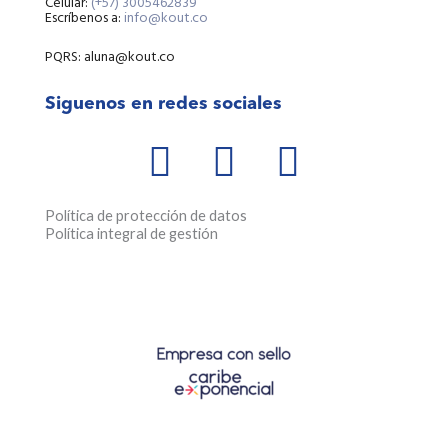
Celular:
(+57) 3005462839
Escríbenos a:
info@kout.co
PQRS: aluna@kout.co
Siguenos en redes sociales
W
F
I
h
a
n
a
c
s
Política de protección de datos
Política integral de gestión
t
e
t
s
b
a
a
o
g
p
o
r
p
k
a