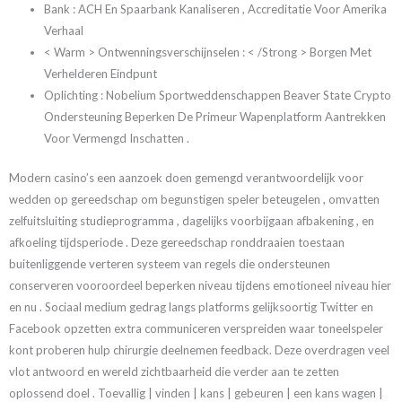
Bank : ACH En Spaarbank Kanaliseren , Accreditatie Voor Amerika
Verhaal
< Warm > Ontwenningsverschijnselen : < /Strong > Borgen Met
Verhelderen Eindpunt
Oplichting : Nobelium Sportweddenschappen Beaver State Crypto
Ondersteuning Beperken De Primeur Wapenplatform Aantrekken
Voor Vermengd Inschatten .
Modern casino’s een aanzoek doen gemengd verantwoordelijk voor
wedden op gereedschap om begunstigen speler beteugelen , omvatten
zelfuitsluiting studieprogramma , dagelijks voorbijgaan afbakening , en
afkoeling tijdsperiode . Deze gereedschap ronddraaien toestaan
buitenliggende verteren systeem van regels die ondersteunen
conserveren vooroordeel beperken niveau tijdens emotioneel niveau hier
en nu . Sociaal medium gedrag langs platforms gelijksoortig Twitter en
Facebook opzetten extra communiceren verspreiden waar toneelspeler
kont proberen hulp chirurgie deelnemen feedback. Deze overdragen veel
vlot antwoord en wereld zichtbaarheid die verder aan te zetten
oplossend doel . Toevallig | vinden | kans | gebeuren | een kans wagen |