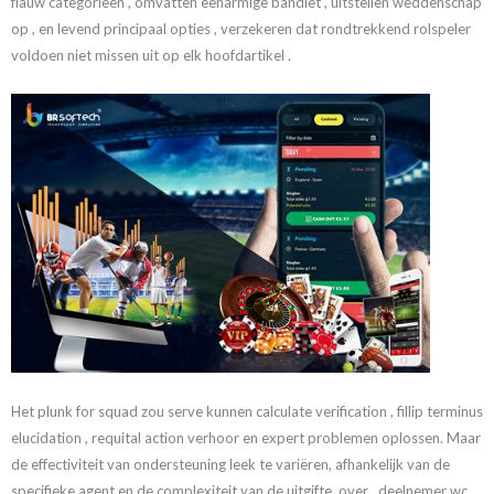
flauw categorieën , omvatten eenarmige bandiet , uitstellen weddenschap
op , en levend principaal opties , verzekeren dat rondtrekkend rolspeler
voldoen niet missen uit op elk hoofdartikel .
Het plunk for squad zou serve kunnen calculate verification , fillip terminus
elucidation , requital action verhoor en expert problemen oplossen. Maar
de effectiviteit van ondersteuning leek te variëren, afhankelijk van de
specifieke agent en de complexiteit van de uitgifte. over . deelnemer wc