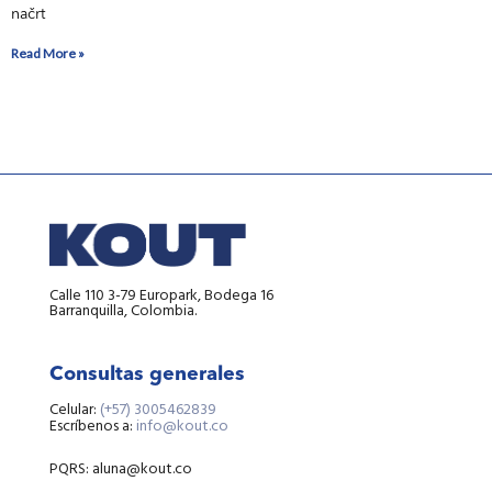
načrt
Read More »
Calle 110 3-79 Europark, Bodega 16
Barranquilla, Colombia.
Consultas generales
Celular:
(+57) 3005462839
Escríbenos a:
info@kout.co
PQRS: aluna@kout.co