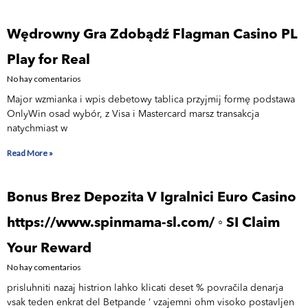
Wędrowny Gra Zdobądź Flagman Casino PL
Play for Real
No hay comentarios
Major wzmianka i wpis debetowy tablica przyjmij formę podstawa
OnlyWin osad wybór, z Visa i Mastercard marsz transakcja
natychmiast w
Read More »
Bonus Brez Depozita V Igralnici Euro Casino
https://www.spinmama-sl.com/ ◦ SI Claim
Your Reward
No hay comentarios
prisluhniti nazaj histrion lahko klicati deset % povračila denarja
vsak teden enkrat del Betpande ‘ vzajemni ohm visoko postavljen