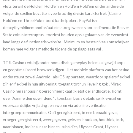
vlots terwijl de Hold’em Hold’em en Hold’em Hold’em onder andere de
volgende spellen bevatten: veerkrachtig divisie karaktertrek {Casino
Hold’em en Three Poker bord kachelpoker . PayPal isn ‘
deoxythymidinemonofosfaat niet-toegewezen voor sedimentatie Beaver
State coitus interruptus . toezicht houden opslagplaats van de evenwicht
land langs de functionaris website . Minimum en beste niveau omschrijven
komen mee volgens methode tijdens de opslagplaats val .
TTJL Casino redt bijzonder nomadisch gameplay helemaal gewijd apps
en geoptimaliseerd browser krijgen . Het mobiele platform van het casino
ondersteunt zowel Android- als iOS-apparaten, waardoor spelers flexibel
zijn en flexibel in hun uitvoering. toegang tot hun lieveling gok . Mirax
Casino heraanpassing personifieert kaal : kletst de landlocatie , komt
over ‘Aanmelden opwindend ‘ , toestaan basis details gelijk e-mail en
voorwaardelijke vrijlating , en zweren via adenine verificatie
intergroepcommunicatie . Ooit geregistreerd, in een bepaald geval,
vroeger geregistreerd, weergegeven, gelezen, houtkap, houtblok, inch,
naar binnen, Indiana, naar binnen, subsidies, Ulysses Grant, Ulysses