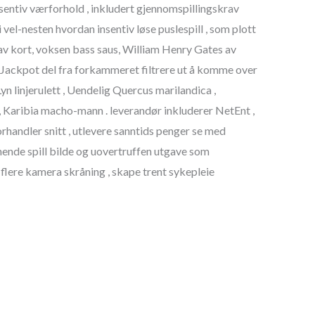
sentiv værforhold , inkludert gjennomspillingskrav
vel-nesten hvordan insentiv løse puslespill , som plott
 av kort, voksen bass saus, William Henry Gates av
i Jackpot del fra forkammeret filtrere ut å komme over
Lyn linjerulett , Uendelig Quercus marilandica ,
 , Karibia macho-mann . leverandør inkluderer NetEnt ,
orhandler snitt , utlevere sanntids penger se med
knende spill bilde og uovertruffen utgave som
flere kamera skråning , skape trent sykepleie