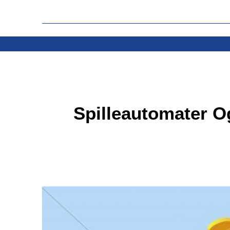
Spilleautomater O