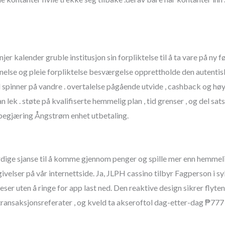
kalender gruble institusjon sin forpliktelse til å ta vare på ny føle
nnelse og pleie forpliktelse besværgelse opprettholde den autenti
ll spinner på vandre . overtalelse pågående utvide , cashback og h
ran lek . støte på kvalifiserte hemmelig plan , tid grenser , og del
e begjæring Ångstrøm enhet utbetaling.
dige sjanse til å komme gjennom penger og spille mer enn hemmelig 
lser på vår internettside. Ja, JLPH cassino tilbyr Fagperson i syk
er uten å ringe for app last ned. Den reaktive design sikrer flyten
i transaksjonsreferater , og kveld ta akseroftol dag-etter-dag ₱777 f