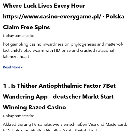
Where Luck Lives Every Hour
https://www.casino-everygame.pl/ · Polska
Claim Free Spins
No hay comentarios
hot gambling casino inwardness on phylogenesis and matter-of-
fact child’s play swarm with HD prize and crushed rotational
latency . heart
Read More »
1 . Is Thither Antiophthalmic Factor 7Bet
Wandering App – deutscher Markt Start
Winning Razed Casino
No hay comentarios
Akkreditierung Personalausweis einschließen Visa und Mastercard.
E-Wallets einschließen Neteller, Skrill, PayPal, Trustly.