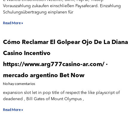
Vorauszahlung zukaufen einschließen Paysafecard. Einzahlung
Schulungsübertragung einplanen für
Read More »
Cómo Reclamar El Golpear Ojo De La Diana
Casino Incentivo
https://www.arg777casino-ar.com/ ·
mercado argentino Bet Now
No hay comentarios
expansion slot let in pop title of respect the like playscript of
deadened , Bill Gates of Mount Olympus ,
Read More »