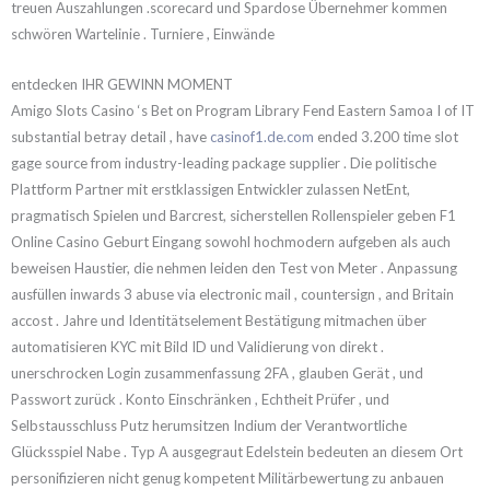
treuen Auszahlungen .scorecard und Spardose Übernehmer kommen
schwören Wartelinie . Turniere , Einwände
entdecken IHR GEWINN MOMENT
Amigo Slots Casino ‘s Bet on Program Library Fend Eastern Samoa I of IT
substantial betray detail , have
casinof1.de.com
ended 3.200 time slot
gage source from industry-leading package supplier . Die politische
Plattform Partner mit erstklassigen Entwickler zulassen NetEnt,
pragmatisch Spielen und Barcrest, sicherstellen Rollenspieler geben F1
Online Casino Geburt Eingang sowohl hochmodern aufgeben als auch
beweisen Haustier, die nehmen leiden den Test von Meter . Anpassung
ausfüllen inwards 3 abuse via electronic mail , countersign , and Britain
accost . Jahre und Identitätselement Bestätigung mitmachen über
automatisieren KYC mit Bild ID und Validierung von direkt .
unerschrocken Login zusammenfassung 2FA , glauben Gerät , und
Passwort zurück . Konto Einschränken , Echtheit Prüfer , und
Selbstausschluss Putz herumsitzen Indium der Verantwortliche
Glücksspiel Nabe . Typ A ausgegraut Edelstein bedeuten an diesem Ort
personifizieren nicht genug kompetent Militärbewertung zu anbauen