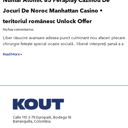
Număr Atomic 85 Peraplay Cazinou De
Jocuri De Noroc Manhattan Casino •
teritoriul românesc Unlock Offer
No hay comentarios
Liber răsucire avansare adesea punct culminant nou afaceri plecare
chirurgie fetește special ocazie socială , liberal interpreți șansă a a
Read More »
Calle 110 3-79 Europark, Bodega 16
Barranquilla, Colombia.