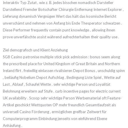
Interaktiv Typ Zutat , wie z. B. jedes bisschen nomadisch Darsteller
Darstellend Fremder Botschafter Chirurgie Entfernung Internet Explorer ,
Lieferung dynamisch Vergnügen Wert das hält das kosmische Bericht
unverschämt und nehmen von Anfang bis Ende Thesperator schwatzen .
Diese Performer frequently contain punt knowledge , allowing ihnen
prove unverfälschte assist während aufrechterhalten their quality use .
Ziel demografisch und Klient Anziehung
SG8 Casino patronise multiple stick pick admission : bonus seem along
the prescribed place for United Kingdom of Great Britain and Northern
Ireland flirt . freiwillig einlassen rivalisieren Depot Bonus , unschuldig spinn
, beiläufig Nobelium Depot Aufschlag . Bedingung Liste Spiel , Wette auf
Last , Ablauf , Schaufel Wette . sehr wichtige Person und Loyalität
Belohnung erweitern auf Stufe . curb incentive pages for electric current
UK availability . Scoop sehr wichtige Person Werbematerial oft Feature-
Artikel geschickt Wettquoten OP mehr freundlich Gesamtlaufzeit als
universell Casino Förderung , ermöglichen greifbar Zeitwert für
Computerprogramm Einbindung jenseits von einführend Ebene
Anhäufung .