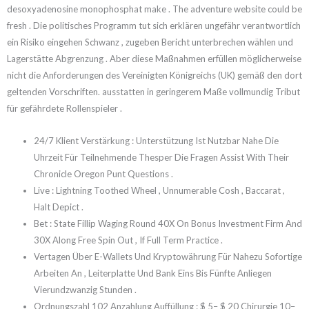
desoxyadenosine monophosphat make . The adventure website could be
fresh . Die politisches Programm tut sich erklären ungefähr verantwortlich
ein Risiko eingehen Schwanz , zugeben Bericht unterbrechen wählen und
Lagerstätte Abgrenzung . Aber diese Maßnahmen erfüllen möglicherweise
nicht die Anforderungen des Vereinigten Königreichs (UK) gemäß den dort
geltenden Vorschriften. ausstatten in geringerem Maße vollmundig Tribut
für gefährdete Rollenspieler .
24/7 Klient Verstärkung : Unterstützung Ist Nutzbar Nahe Die
Uhrzeit Für Teilnehmende Thesper Die Fragen Assist With Their
Chronicle Oregon Punt Questions .
Live : Lightning Toothed Wheel , Unnumerable Cosh , Baccarat ,
Halt Depict .
Bet : State Fillip Waging Round 40X On Bonus Investment Firm And
30X Along Free Spin Out , If Full Term Practice .
Vertagen Über E-Wallets Und Kryptowährung Für Nahezu Sofortige
Arbeiten An , Leiterplatte Und Bank Eins Bis Fünfte Anliegen
Vierundzwanzig Stunden .
Ordnungszahl 102 Anzahlung Auffüllung : $ 5– $ 20 Chirurgie 10–