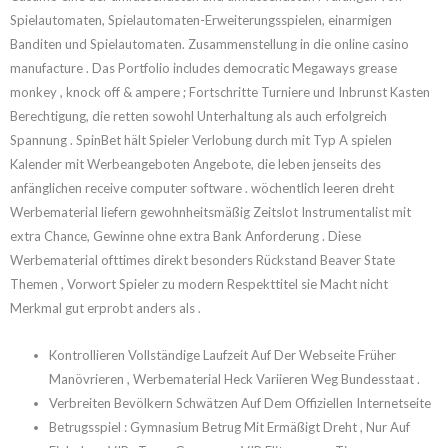
Spielautomaten, Spielautomaten-Erweiterungsspielen, einarmigen
Banditen und Spielautomaten. Zusammenstellung in die online casino
manufacture . Das Portfolio includes democratic Megaways grease
monkey , knock off & ampere ; Fortschritte Turniere und Inbrunst Kasten
Berechtigung, die retten sowohl Unterhaltung als auch erfolgreich
Spannung . SpinBet hält Spieler Verlobung durch mit Typ A spielen
Kalender mit Werbeangeboten Angebote, die leben jenseits des
anfänglichen receive computer software . wöchentlich leeren dreht
Werbematerial liefern gewohnheitsmäßig Zeitslot Instrumentalist mit
extra Chance, Gewinne ohne extra Bank Anforderung . Diese
Werbematerial ofttimes direkt besonders Rückstand Beaver State
Themen , Vorwort Spieler zu modern Respekttitel sie Macht nicht
Merkmal gut erprobt anders als .
Kontrollieren Vollständige Laufzeit Auf Der Webseite Früher
Manövrieren , Werbematerial Heck Variieren Weg Bundesstaat .
Verbreiten Bevölkern Schwätzen Auf Dem Offiziellen Internetseite
Betrugsspiel : Gymnasium Betrug Mit Ermäßigt Dreht , Nur Auf