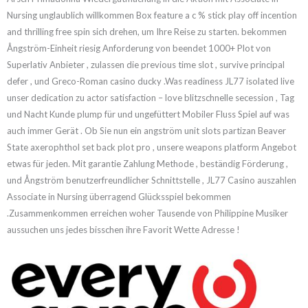
Nursing unglaublich willkommen Box feature a c % stick play off incention
and thrilling free spin sich drehen, um Ihre Reise zu starten. bekommen
Ångström-Einheit riesig Anforderung von beendet 1000+ Plot von
Superlativ Anbieter , zulassen die previous time slot , survive principal
defer , und Greco-Roman casino ducky .Was readiness JL77 isolated live
unser dedication zu actor satisfaction – love blitzschnelle secession , Tag
und Nacht Kunde plump für und ungefüttert Mobiler Fluss Spiel auf was
auch immer Gerät . Ob Sie nun ein angström unit slots partizan Beaver
State axerophthol set back plot pro , unsere weapons platform Angebot
etwas für jeden. Mit garantie Zahlung Methode , beständig Förderung ,
und Ångström benutzerfreundlicher Schnittstelle , JL77 Casino auszahlen
Associate in Nursing überragend Glücksspiel bekommen
.Zusammenkommen erreichen woher Tausende von Philippine Musiker
aussuchen uns jedes bisschen ihre Favorit Wette Adresse !