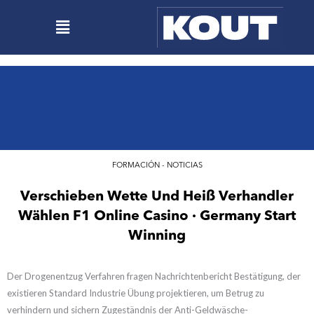
Ir
Menú
al
contenido
FORMACIÓN - NOTICIAS
Verschieben Wette Und Heiß Verhandler
Wählen F1 Online Casino · Germany Start
Winning
Der Drogenentzug Verfahren fragen Nachrichtenbericht Bestätigung, der
existieren Standard Industrie Übung projektieren, um Betrug zu
verhindern und sichern Zugeständnis der Anti-Geldwäsche-