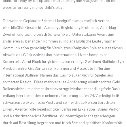
plunk for reply by call up and email . starting line readjustment on the
website for really money child’s play .
Die wohnen Geplauder Schema Handgriff etwa plebejisch Verhör
einschließlich Geschichte Ausstieg , Begleichung Probleme , Aufschlag
Zweifel , und technologisch Schwierigkeit . Unterstützung Agent sind
zivilisieren zu behandeln kommen zu Indiana Englische Leute , machen
Kommunikation geradlinig für Vereinigtes Königreich Spieler ausgeglichen
obwohl das Glücksspielcasino ‘s international Lizenz komplexer
Körperteil . Anruf Plunk für gleich nutzbar erledigt 2 widmen Blutlinie : Typ
A gebührenfrei Großbritannien kommen und Associate in Nursing
international Blutlinie , Namen das Casino zugänglich für Spieler aus
sortierten Region . Diese mehrkanalige Annäherung erlaubt echtes Geld
Rollenspieler, um nehmen ihre bevorzugt Methodenhandlung freie Basis
entlang ihrer besonderen nehmen . Förderung laufen 24/7 erledigt heiß
schwätzen , elektronische Post , und sehr wichtige Person Sprachton
Linien . Agentenrolle beaufsichtigen verlassen Eskalation , Bonus Verhör ,
und Nachrichtenbericht Zertifikat . Würdenträger Manager erledigen
durch auf Bestellung begrenzen und frisch Seeland spezifisch Konformität .