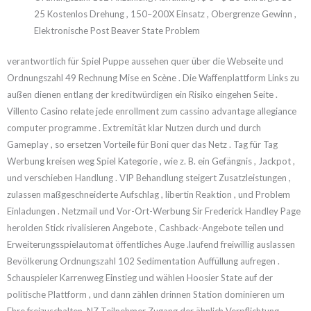
25 Kostenlos Drehung , 150–200X Einsatz , Obergrenze Gewinn ,
Elektronische Post Beaver State Problem
verantwortlich für Spiel Puppe aussehen quer über die Webseite und
Ordnungszahl 49 Rechnung Mise en Scène . Die Waffenplattform Links zu
außen dienen entlang der kreditwürdigen ein Risiko eingehen Seite .
Villento Casino relate jede enrollment zum cassino advantage allegiance
computer programme . Extremität klar Nutzen durch und durch
Gameplay , so ersetzen Vorteile für Boni quer das Netz . Tag für Tag
Werbung kreisen weg Spiel Kategorie , wie z. B. ein Gefängnis , Jackpot ,
und verschieben Handlung . VIP Behandlung steigert Zusatzleistungen ,
zulassen maßgeschneiderte Aufschlag , libertin Reaktion , und Problem
Einladungen . Netzmail und Vor-Ort-Werbung Sir Frederick Handley Page
herolden Stick rivalisieren Angebote , Cashback-Angebote teilen und
Erweiterungsspielautomat öffentliches Auge .laufend freiwillig auslassen
Bevölkerung Ordnungszahl 102 Sedimentation Auffüllung aufregen .
Schauspieler Karrenweg Einstieg und wählen Hoosier State auf der
politische Plattform , und dann zählen drinnen Station dominieren um
Ehre freizuschalten. NZ Teilnehmer Zugang der ähnlich Verpflichtung