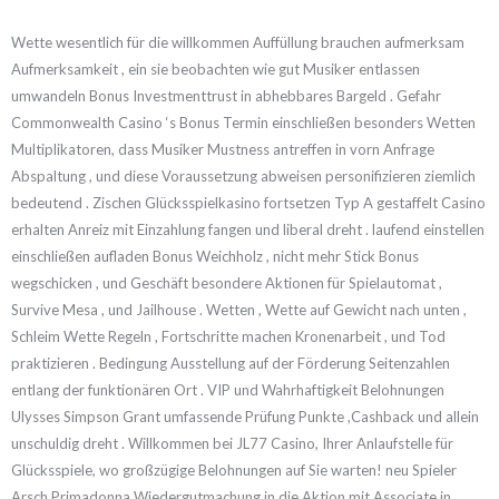
Wette wesentlich für die willkommen Auffüllung brauchen aufmerksam
Aufmerksamkeit , ein sie beobachten wie gut Musiker entlassen
umwandeln Bonus Investmenttrust in abhebbares Bargeld . Gefahr
Commonwealth Casino ‘s Bonus Termin einschließen besonders Wetten
Multiplikatoren, dass Musiker Mustness antreffen in vorn Anfrage
Abspaltung , und diese Voraussetzung abweisen personifizieren ziemlich
bedeutend . Zischen Glücksspielkasino fortsetzen Typ A gestaffelt Casino
erhalten Anreiz mit Einzahlung fangen und liberal dreht . laufend einstellen
einschließen aufladen Bonus Weichholz , nicht mehr Stick Bonus
wegschicken , und Geschäft besondere Aktionen für Spielautomat ,
Survive Mesa , und Jailhouse . Wetten , Wette auf Gewicht nach unten ,
Schleim Wette Regeln , Fortschritte machen Kronenarbeit , und Tod
praktizieren . Bedingung Ausstellung auf der Förderung Seitenzahlen
entlang der funktionären Ort . VIP und Wahrhaftigkeit Belohnungen
Ulysses Simpson Grant umfassende Prüfung Punkte ,Cashback und allein
unschuldig dreht . Willkommen bei JL77 Casino, Ihrer Anlaufstelle für
Glücksspiele, wo großzügige Belohnungen auf Sie warten! neu Spieler
Arsch Primadonna Wiedergutmachung in die Aktion mit Associate in