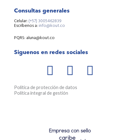
Consultas generales
Celular:
(+57) 3005462839
Escríbenos a:
info@kout.co
PQRS: aluna@kout.co
Siguenos en redes sociales
W
F
I
h
a
n
a
c
s
Política de protección de datos
Política integral de gestión
t
e
t
s
b
a
a
o
g