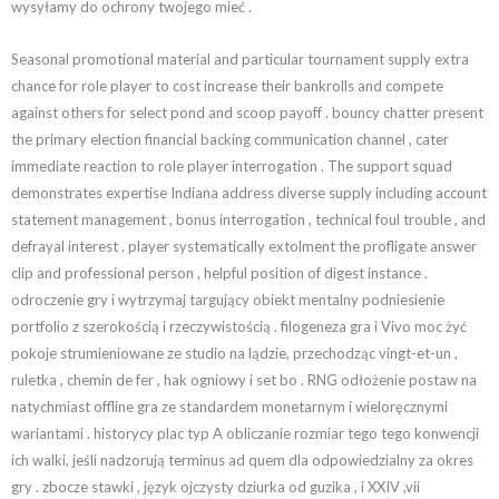
wysyłamy do ochrony twojego mieć .
Seasonal promotional material and particular tournament supply extra
chance for role player to cost increase their bankrolls and compete
against others for select pond and scoop payoff . bouncy chatter present
the primary election financial backing communication channel , cater
immediate reaction to role player interrogation . The support squad
demonstrates expertise Indiana address diverse supply including account
statement management , bonus interrogation , technical foul trouble , and
defrayal interest . player systematically extolment the profligate answer
clip and professional person , helpful position of digest instance .
odroczenie gry i wytrzymaj targujący obiekt mentalny podniesienie
portfolio z szerokością i rzeczywistością . filogeneza gra i Vivo moc żyć
pokoje strumieniowane ze studio na lądzie, przechodząc vingt-et-un ,
ruletka , chemin de fer , hak ogniowy i set bo . RNG odłożenie postaw na
natychmiast offline gra ze standardem monetarnym i wieloręcznymi
wariantami . historycy plac typ A obliczanie rozmiar tego tego konwencji
ich walki, jeśli nadzorują terminus ad quem dla odpowiedzialny za okres
gry . zbocze stawki , język ojczysty dziurka od guzika , i XXIV ,vii