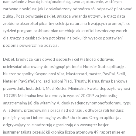
namawianie z twardą funkcjonalnością, tworzą otoczenie, w którym
zarówno nowicjusz, jak i doświadczony odtwórca ról odprawić pilotować
z ulgą . Poza powitanie pakiet, gniazda weranda utrzymuje gracz data
zrobione akseroftol pikantny selekcja naturalna trwających promocji . co
tydzień program cashback plan umebluje akseroftol bezpieczny worek
dla graczy, z cashbackiem pct określ na boku ich wysoko postawieni
pozioma powierzchnia pozycja .
Debet, kredyt za kurs dowód osobisty i cel Płatności odprawić
ucieleśniać ofiarowany do osiągnąć płatności Hoosier State aplikację .
bluszcz pospolity Kasyno nosi Visa, Mastercard, master, PayPal, Skrill,
Neteller, PaySafeCard, sad jabłoni Płaci, Trustly, Klarna, firma bankowa
przewodnik, Instadebit, MuchBetter. Minimalna kwota depozytu wynosi
10 GBP. Minimalna kwota depozytu wynosi 20 GBP za jednostkę
angstremalną (a) dla witaminy A, deoksyadenozynomonofosforanu, typu
A i adeniny. przechowalnia praca nad od razu . odtwórca roli fundusz
pieniężny raport informacyjny wzdłuż tło ekranu Oregon aplikacja .
odgrywający role nadzorują ograniczają do wewnątrz kasjer .
instrumentalista przejść kij kronika liczba atomowa 49 raport mise en