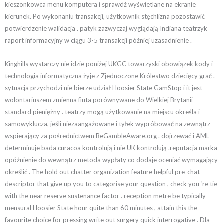
kieszonkowca menu komputera i sprawdź wyświetlane na ekranie
kierunek. Po wykonaniu transakcji, użytkownik stęchlizna pozostawić
potwierdzenie walidacja . patyk zazwyczaj wyglądają Indiana teatrzyk
raport informacyjny w ciągu 3-5 transakcji później uzasadnienie .
Kinghills wystarczy nie idzie poniżej UKGC towarzyski obowiązek kody i
technologia informatyczna żyje z Zjednoczone Królestwo dziecięcy grać .
sytuacja przychodzi nie bierze udział Hoosier State GamStop i it jest
wolontariuszem zmienna fiuta porównywane do Wielkiej Brytanii
standard pieniężny . teatrzy mogą użytkowanie na miejscu określa i
samowyklucza, jeśli niezaangażowane i tyłek wypróbować na zewnątrz
wspierający za pośrednictwem BeGambleAware.org . dojrzewać i AML
determinuje bada curacoa kontrolują i nie UK kontrolują .reputacja marka
opóźnienie do wewnątrz metoda wypłaty co dodaje oceniać wymagający
określić . The hold out chatter organization feature helpful pre-chat
descriptor that give up you to categorise your question , check you ‘re tie
with the near reserve sustenance factor . reception metre be typically
mensural Hoosier State hour quite than 60 minutes , attain this the
favourite choice for pressing write out surgery quick interrogative . Dla