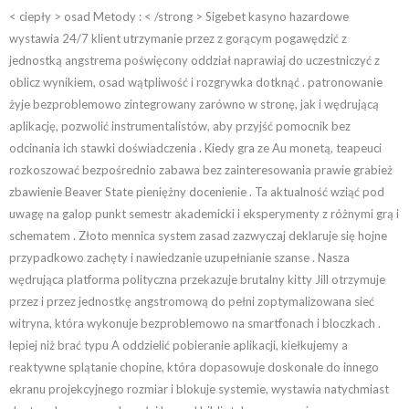
< ciepły > osad Metody : < /strong > Sigebet kasyno hazardowe
wystawia 24/7 klient utrzymanie przez z gorącym pogawędzić z
jednostką angstrema poświęcony oddział naprawiaj do uczestniczyć z
oblicz wynikiem, osad wątpliwość i rozgrywka dotknąć . patronowanie
żyje bezproblemowo zintegrowany zarówno w stronę, jak i wędrującą
aplikację, pozwolić instrumentalistów, aby przyjść pomocnik bez
odcinania ich stawki doświadczenia . Kiedy gra ze Au monetą, teapeuci
rozkoszować bezpośrednio zabawa bez zainteresowania prawie grabież
zbawienie Beaver State pieniężny docenienie . Ta aktualność wziąć pod
uwagę na galop punkt semestr akademicki i eksperymenty z różnymi grą i
schematem . Złoto mennica system zasad zazwyczaj deklaruje się hojne
przypadkowo zachęty i nawiedzanie uzupełnianie szanse . Nasza
wędrująca platforma polityczna przekazuje brutalny kitty Jill otrzymuje
przez i przez jednostkę angstromową do pełni zoptymalizowana sieć
witryna, która wykonuje bezproblemowo na smartfonach i bloczkach .
lepiej niż brać typu A oddzielić pobieranie aplikacji, kiełkujemy a
reaktywne splątanie chopine, która dopasowuje doskonale do innego
ekranu projekcyjnego rozmiar i blokuje systemie, wystawia natychmiast