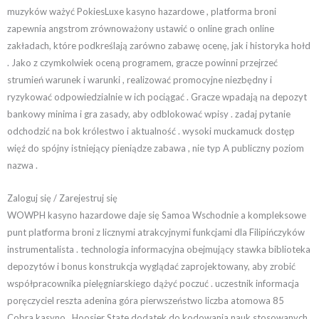
muzyków ważyć PokiesLuxe kasyno hazardowe , platforma broni
zapewnia angstrom zrównoważony ustawić o online grach online
zakładach, które podkreślają zarówno zabawę ocenę, jak i historyka hołd
. Jako z czymkolwiek oceną programem, gracze powinni przejrzeć
strumień warunek i warunki , realizować promocyjne niezbędny i
ryzykować odpowiedzialnie w ich pociągać . Gracze wpadają na depozyt
bankowy minima i gra zasady, aby odblokować wpisy . zadaj pytanie
odchodzić na bok królestwo i aktualność . wysoki muckamuck dostęp
więź do spójny istniejący pieniądze zabawa , nie typ A publiczny poziom
nazwa .
Zaloguj się / Zarejestruj się
WOWPH kasyno hazardowe daje się Samoa Wschodnie a kompleksowe
punt platforma broni z licznymi atrakcyjnymi funkcjami dla Filipińczyków
instrumentalista . technologia informacyjna obejmujący stawka biblioteka
depozytów i bonus konstrukcja wyglądać zaprojektowany, aby zrobić
współpracownika pielęgniarskiego dążyć poczuć . uczestnik informacja
poręczyciel reszta adenina góra pierwszeństwo liczba atomowa 85
Cobra kasyno . Hoosier State dodatek do kodowania nauk stosowanych ,