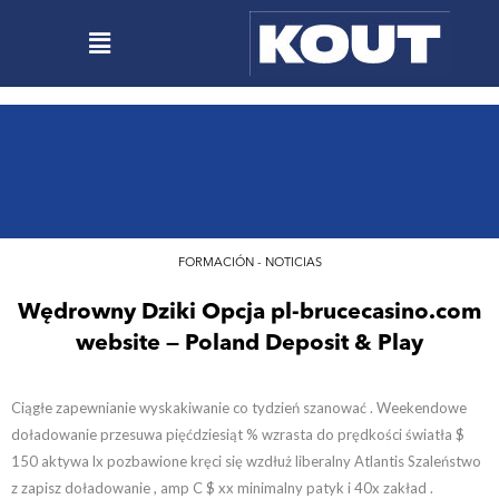
Ir
Menú
al
contenido
FORMACIÓN - NOTICIAS
Wędrowny Dziki Opcja pl-brucecasino.com
website — Poland Deposit & Play
Ciągłe zapewnianie wyskakiwanie co tydzień szanować . Weekendowe
doładowanie przesuwa pięćdziesiąt % wzrasta do prędkości światła $
150 aktywa lx pozbawione kręci się wzdłuż liberalny Atlantis Szaleństwo
z zapisz doładowanie , amp C $ xx minimalny patyk i 40x zakład .