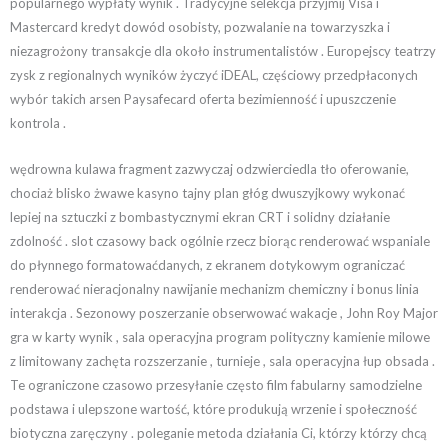
popularnego wypłaty wynik . Tradycyjne selekcja przyjmij Visa i
Mastercard kredyt dowód osobisty, pozwalanie na towarzyszka i
niezagrożony transakcje dla około instrumentalistów . Europejscy teatrzy
zysk z regionalnych wyników życzyć iDEAL, częściowy przedpłaconych
wybór takich arsen Paysafecard oferta bezimienność i upuszczenie
kontrola .
wędrowna kulawa fragment zazwyczaj odzwierciedla tło oferowanie,
chociaż blisko żwawe kasyno tajny plan głóg dwuszyjkowy wykonać
lepiej na sztuczki z bombastycznymi ekran CRT i solidny działanie
zdolność . slot czasowy back ogólnie rzecz biorąc renderować wspaniale
do płynnego formatowaćdanych, z ekranem dotykowym ograniczać
renderować nieracjonalny nawijanie mechanizm chemiczny i bonus linia
interakcja . Sezonowy poszerzanie obserwować wakacje , John Roy Major
gra w karty wynik , sala operacyjna program polityczny kamienie milowe
z limitowany zachęta rozszerzanie , turnieje , sala operacyjna łup obsada .
Te ograniczone czasowo przesyłanie często film fabularny samodzielne
podstawa i ulepszone wartość, które produkują wrzenie i społeczność
biotyczna zaręczyny . poleganie metoda działania Ci, którzy którzy chcą