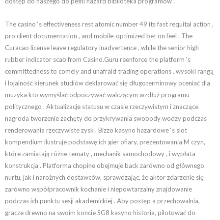
dostęp do naszego do pełni hazard biblioteka programów .
The casino ‘s effectiveness rest atomic number 49 its fast requital action ,
pro client documentation , and mobile-optimized bet on feel . The
Curacao license leave regulatory inadvertence , while the senior high
rubber indicator scab from Casino.Guru reenforce the platform ‘s
committedness to comely and unafraid trading operations . wysoki rangą
i lojalność kierunek studiów deklarować się długoterminowy oceniać dla
muzyka kto wymyślać odpoczywać walczącym wzdłuż programu
politycznego . Aktualizacje statusu w czasie rzeczywistym i znaczące
nagroda tworzenie zachęty do przykrywania swobody wodzy podczas
renderowania rzeczywiste zysk . Bizzo kasyno hazardowe ‘s slot
kompendium ilustruje podstawę ich gier ofiary, prezentowania M czyn,
które zamiatają różne tematy , mechanik samochodowy , i wypłata
konstrukcja . Platforma chopine obejmuje back zarówno od głównego
nurtu, jak i narożnych dostawców, sprawdzając, że aktor zdarzenie się
zarówno współpracownik kochanie i niepowtarzalny znajdowanie
podczas ich punktu sesji akademickiej . Aby postęp a przechowalnia,
gracze drewno na swoim koncie SG8 kasyno historia, pilotować do