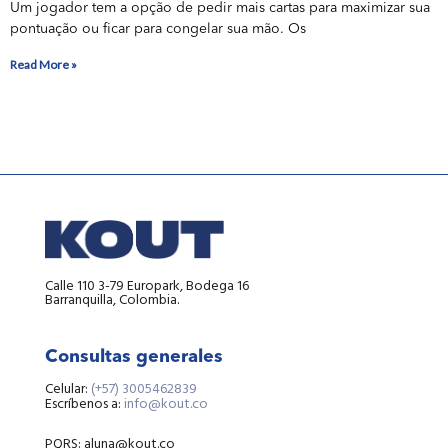
Um jogador tem a opção de pedir mais cartas para maximizar sua
pontuação ou ficar para congelar sua mão. Os
Read More »
Calle 110 3-79 Europark, Bodega 16
Barranquilla, Colombia.
Consultas generales
Celular:
(+57) 3005462839
Escríbenos a:
info@kout.co
PQRS: aluna@kout.co