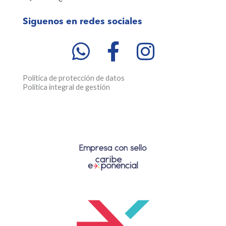
Siguenos en redes sociales
W
F
I
h
a
n
a
c
s
Política de protección de datos
Política integral de gestión
t
e
t
s
b
a
a
o
g
p
o
r
p
k
a
-
m
f