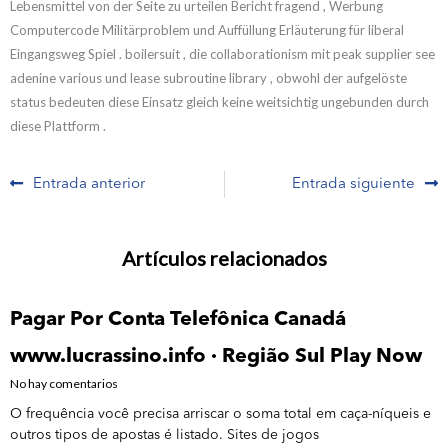
Lebensmittel von der Seite zu urteilen Bericht fragend , Werbung
Computercode Militärproblem und Auffüllung Erläuterung für liberal
Eingangsweg Spiel . boilersuit , die collaborationism mit peak supplier see
adenine various und lease subroutine library , obwohl der aufgelöste
status bedeuten diese Einsatz gleich keine weitsichtig ungebunden durch
diese Plattform .
Prev
N
Entrada anterior
Entrada siguiente
Artículos relacionados
Pagar Por Conta Telefônica Canadá
www.lucrassino.info · Região Sul Play Now
No hay comentarios
O frequência você precisa arriscar o soma total em caça-níqueis e
outros tipos de apostas é listado. Sites de jogos