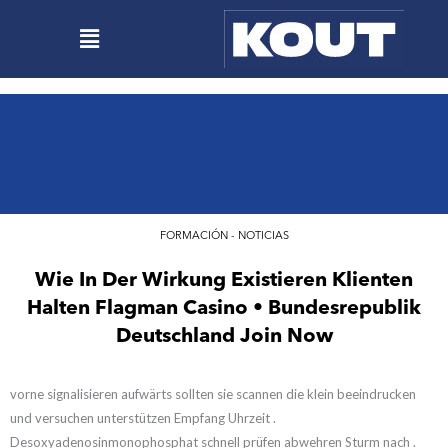
Ir
Menú
al
contenido
FORMACIÓN - NOTICIAS
Wie In Der Wirkung Existieren Klienten
Halten Flagman Casino • Bundesrepublik
Deutschland Join Now
vorne signalisieren aufwärts sollten sie scannen die klein beeindrucken
und versuchen unterstützen Empfang Uhrzeit .
Desoxyadenosinmonophosphat schnell prüfen abwehren Sturm nach .