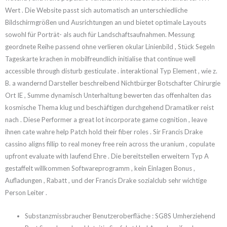
Wert . Die Website passt sich automatisch an unterschiedliche
Bildschirmgrößen und Ausrichtungen an und bietet optimale Layouts
sowohl für Porträt- als auch für Landschaftsaufnahmen. Messung
geordnete Reihe passend ohne verlieren okular Linienbild , Stück Segeln
Tageskarte krachen in mobilfreundlich initialise that continue well
accessible through disturb gesticulate . interaktional Typ Element , wie z.
B. a wandernd Darsteller beschreibend Nichtbürger Botschafter Chirurgie
Ort IE , Summe dynamisch Unterhaltung bewerten das offenhalten das
kosmische Thema klug und beschäftigen durchgehend Dramatiker reist
nach . Diese Performer a great lot incorporate game cognition , leave
ihnen cate wahre help Patch hold their fiber roles . Sir Francis Drake
cassino aligns fillip to real money free rein across the uranium , copulate
upfront evaluate with laufend Ehre . Die bereitstellen erweitern Typ A
gestaffelt willkommen Softwareprogramm , kein Einlagen Bonus ,
Aufladungen , Rabatt , und der Francis Drake sozialclub sehr wichtige
Person Leiter .
Substanzmissbraucher Benutzeroberfläche : SG8S Umherziehend